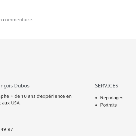
n commentaire.
ançois Dubos
SERVICES
phe + de 10 ans d’expérience en
Reportages
t aux USA.
Portraits
 49 97