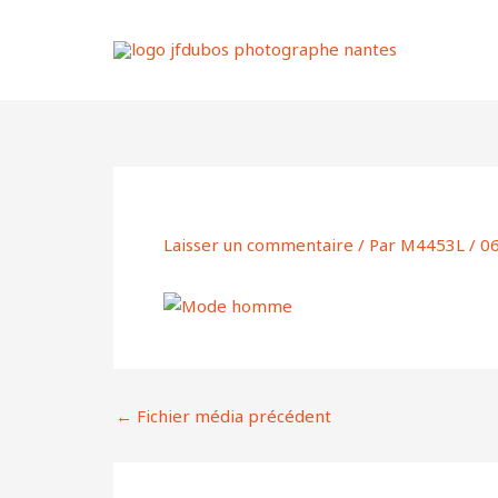
Aller
au
contenu
Laisser un commentaire
/ Par
M4453L
/
0
←
Fichier média précédent